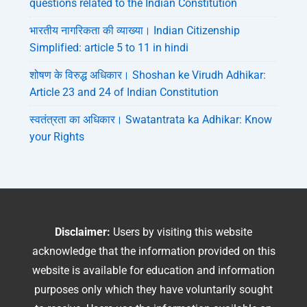
questions related to the Indian Constitution
भारतीय नागरिकता की व्याख्या। Indian Citizenship
Simplified: article 5 to 11 in hindi
शोषण के विरुद्ध अधिकार। Shoshan ke Virudh Adhikar:
Article 23 and 24 of Indian Constitution
स्वतंत्रता का अधिकार। Swatantrata ka Adhikar: Know
your Rights
Disclaimer:
Users by visiting this website
acknowledge that the information provided on this
website is available for education and information
purposes only which they have voluntarily sought