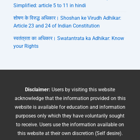
Simplified: article 5 to 11 in hindi
शोषण के विरुद्ध अधिकार। Shoshan ke Virudh Adhikar:
Article 23 and 24 of Indian Constitution
स्वतंत्रता का अधिकार। Swatantrata ka Adhikar: Know
your Rights
Disclaimer:
Users by visiting this website
acknowledge that the information provided on this
website is available for education and information
purposes only which they have voluntarily sought
to receive. Users use the information available on
this website at their own discretion (Self desire).